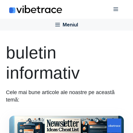
Sari
Meniu
la
conținut
Meniul
buletin
informativ
Cele mai bune articole ale noastre pe această
temă: