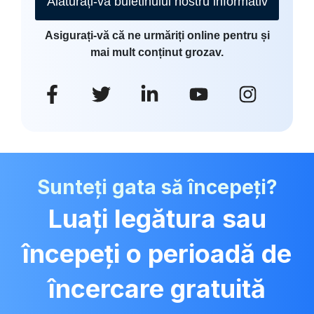
Alăturați-vă buletinului nostru informativ
Asigurați-vă că ne urmăriți online pentru și
mai mult conținut grozav.
Sunteți gata să începeți?
Luați legătura sau
începeți o perioadă de
încercare gratuită