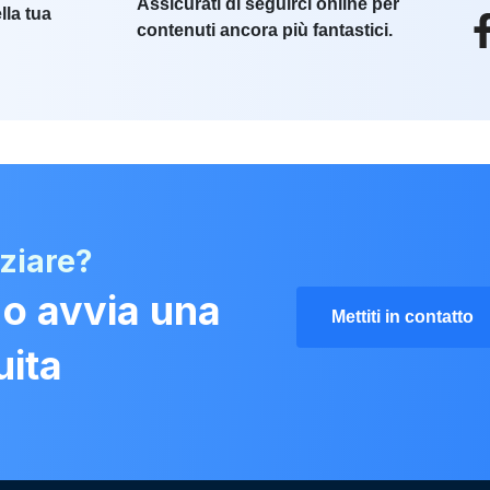
Assicurati di seguirci online per
lla tua
contenuti ancora più fantastici.
iziare?
 o avvia una
Mettiti in contatto
uita