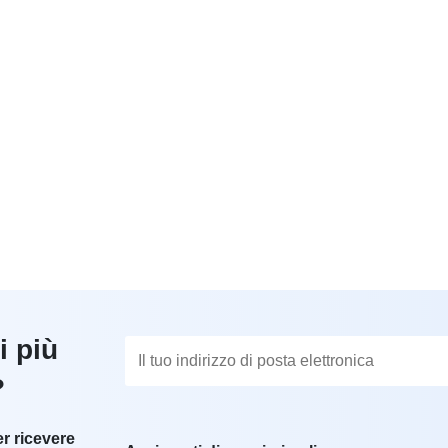
i più
?
er ricevere