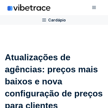
Ir
Cardá
para
o
Cardápio
conteúdo
Atualizações de
agências: preços mais
baixos e nova
configuração de preços
para clientes