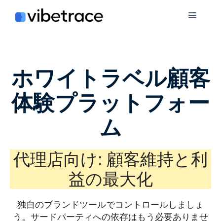
コ
メ
ン
テ
ニ
ン
ツ
に
ュ
ホワイトラベル顧客
ス
キ
体験プラットフォー
ー
ッ
プ
ム
代理店向け: 顧客維持と利
益の最大化
独自のブランドツールでコントロールしましょ
う。サードパーティへの依存はもう必要ありませ