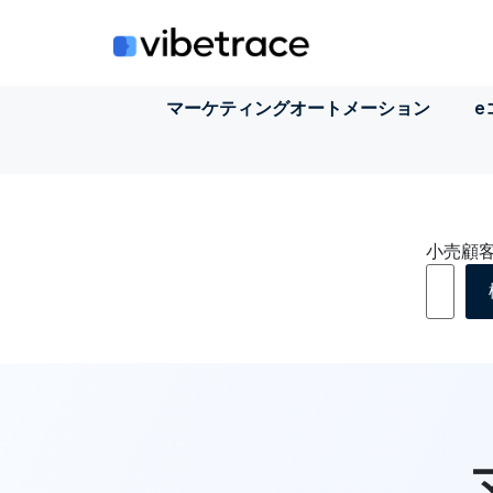
コ
ン
テ
ン
マーケティングオートメーション
e
ツ
に
ス
キ
ッ
プ
小売顧