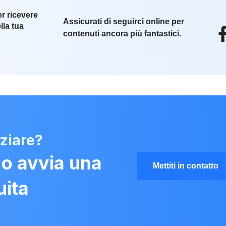
er ricevere
Assicurati di seguirci online per
lla tua
contenuti ancora più fantastici.
iziare?
 o avvia una
Mettiti in contatto
uita