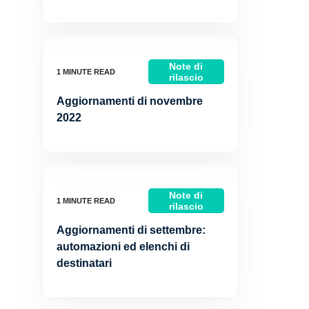
Note di
rilascio
Aggiornamenti di novembre
2022
Note di
rilascio
Aggiornamenti di settembre:
automazioni ed elenchi di
destinatari