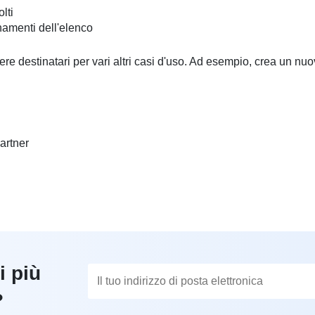
lti
rnamenti dell'elenco
ere destinatari per vari altri casi d'uso. Ad esempio, crea un nu
partner
i più
?