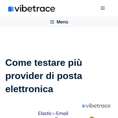
Salta
Menù
al
contenuto
Menù
Come testare più
provider di posta
elettronica