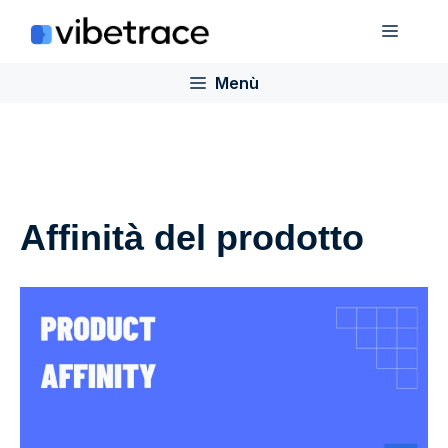
Salta
Menù
al
contenuto
Menù
Affinità del prodotto