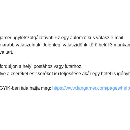
gamer ügyfélszolgálatával! Ez egy automatikus válasz e-mail.
amarabb válaszolnak. Jelenlegi válaszidőnk körülbelül 3 munka
a tart.
 forduljon a helyi postához vagy futárhoz.
tve a cseréket és cseréket is) teljesítése akár egy hetet is igény
 GYIK-ben találhatja meg:
https://www.fangamer.com/pages/help