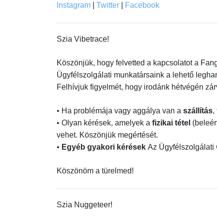
Instagram
|
Twitter
|
Facebook
Szia Vibetrace!
Köszönjük, hogy felvetted a kapcsolatot a Fan
Ügyfélszolgálati munkatársaink a lehető legh
Felhívjuk figyelmét, hogy irodánk hétvégén zárv
• Ha problémája vagy aggálya van a
szállítás
,
• Olyan kérések, amelyek a
fizikai tétel
(beleér
vehet. Köszönjük megértését.
•
Egyéb gyakori kérések
Az Ügyfélszolgálati
Köszönöm a türelmed!
Szia Nuggeteer!