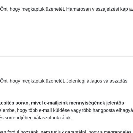
a Önt, hogy megkaptuk üzenetét. Hamarosan visszajelzést kap a
 Önt, hogy megkaptuk üzenetét. Jelenlegi átlagos válaszadási
kesítés során, mivel e-mailjeink mennyiségének jelentős
yelembe, hogy több e-mail küldése vagy több hangposta elhagy
zés sorrendjében válaszolunk rájuk.
ban fordul hozzánk, nem tudjuk garantálni, hogy a megrendelés