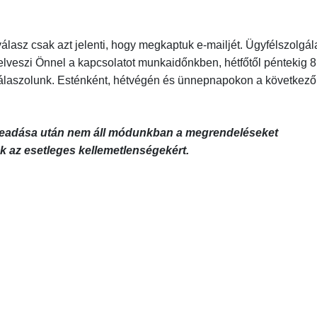
lasz csak azt jelenti, hogy megkaptuk e-mailjét. Ügyfélszolgála
lveszi Önnel a kapcsolatot munkaidőnkben, hétfőtől péntekig 8
 válaszolunk. Esténként, hétvégén és ünnepnapokon a következő
 leadása után nem áll módunkban a megrendeléseket
k az esetleges kellemetlenségekért.