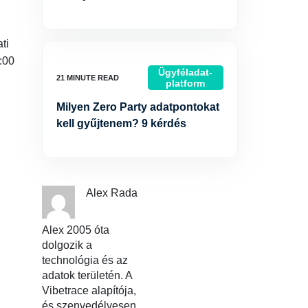
ti
:00
Ügyféladat-
platform
Milyen Zero Party adatpontokat
kell gyűjtenem? 9 kérdés
Alex Rada
Alex 2005 óta
dolgozik a
technológia és az
adatok területén. A
Vibetrace alapítója,
és szenvedélyesen