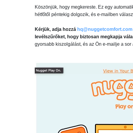
Köszönjük, hogy megkereste. Ez egy automatik
hétfőtől péntekig dolgozik, és e-mailben vála
Kérjük, adja hozzá
hq@nuggetcomfort.com
levélszűrőket, hogy biztosan megkapja vál
gyorsabb kiszolgálást, és az Ön e-mailje a sor a