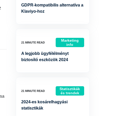
GDPR-kompatibilis alternatíva a
z
Klaviyo-hoz
Marketing
info
A legjobb ügyfélélményt
biztosító eszközök 2024
Statisztikák
és trendek
ása
2024-es kosárelhagyási
statisztikák