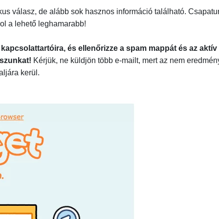
us válasz, de alább sok hasznos információ található. Csapatu
szol a lehető leghamarabb!
kapcsolattartóira, és ellenőrizze a spam mappát és az aktív
aszunkat!
Kérjük, ne küldjön több e-mailt, mert az nem eredmén
ljára kerül.