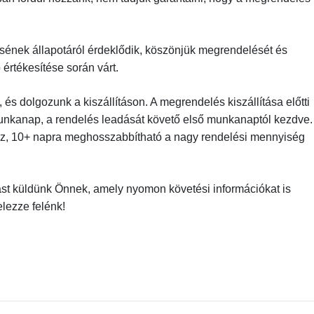
ének állapotáról érdeklődik, köszönjük megrendelését és
értékesítése során várt.
és dolgozunk a kiszállításon. A megrendelés kiszállítása előtti
munkanap, a rendelés leadását követő első munkanaptól kezdve.
l ez, 10+ napra meghosszabbítható a nagy rendelési mennyiség
lást küldünk Önnek, amely nyomon követési információkat is
elezze felénk!