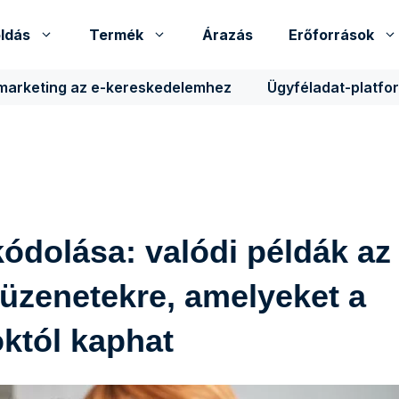
ldás
Termék
Árazás
Erőforrások
 marketing az e-kereskedelemhez
Ügyféladat-platfo
kódolása: valódi példák az
üzenetekre, amelyeket a
któl kaphat