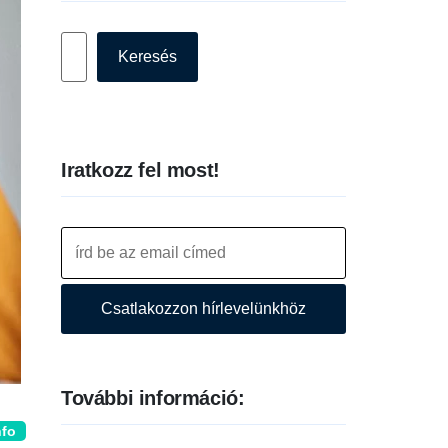
Keresés
Keresés
Iratkozz fel most!
Csatlakozzon hírlevelünkhöz
További információ:
nfo