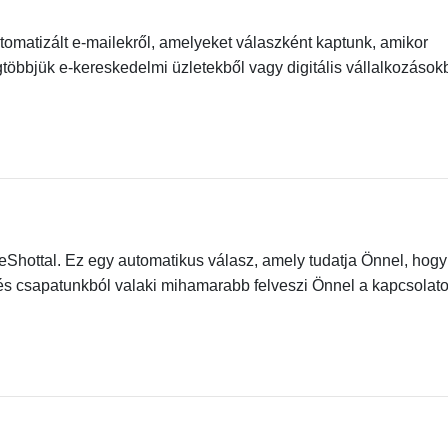
utomatizált e-mailekről, amelyeket válaszként kaptunk, amikor
egtöbbjük e-kereskedelmi üzletekből vagy digitális vállalkozások
leShottal. Ez egy automatikus válasz, amely tudatja Önnel, hogy
és csapatunkból valaki mihamarabb felveszi Önnel a kapcsolato