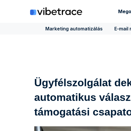
Ugrás
a
Mego
tartalomra
Marketing automatizálás
E-mail
Ügyfélszolgálat de
automatikus válasz
támogatási csapato