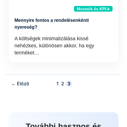
Mutatók és KPI-k
Mennyire fontos a rendelésenkénti
nyereség?
A költségek minimalizálása kissé
nehézkes, különösen akkor, ha egy
terméket…
oldal
oldal
oldal
←
Előző
1
2
3
További hasznos és