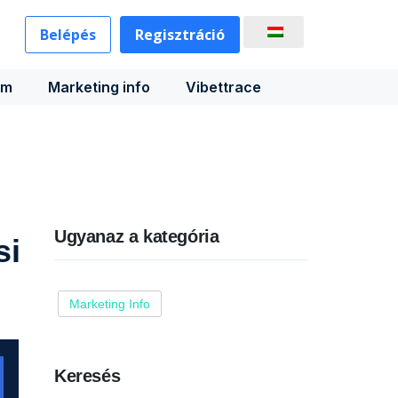
Belépés
Regisztráció
rm
Marketing info
Vibettrace
Ugyanaz a kategória
si
Marketing Info
Keresés