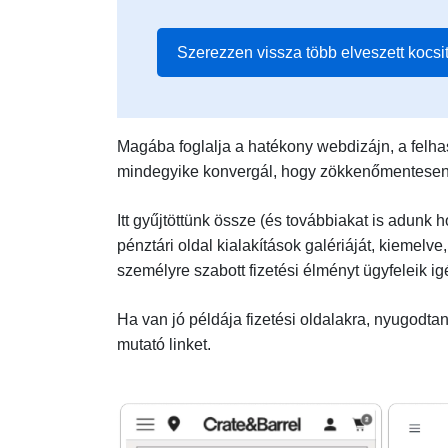
Szerezzen vissza több elveszett kocsi
Magába foglalja a hatékony webdizájn, a felhas
mindegyike konvergál, hogy zökkenőmentesen ir
Itt gyűjtöttünk össze (és továbbiakat is adunk 
pénztári oldal kialakítások galériáját, kiemel
személyre szabott fizetési élményt ügyfeleik i
Ha van jó példája fizetési oldalakra, nyugodt
mutató linket.