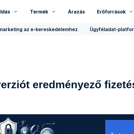
ldás
Termék
Árazás
Erőforrások
 marketing az e-kereskedelemhez
Ügyféladat-platfo
erziót eredményező fizeté