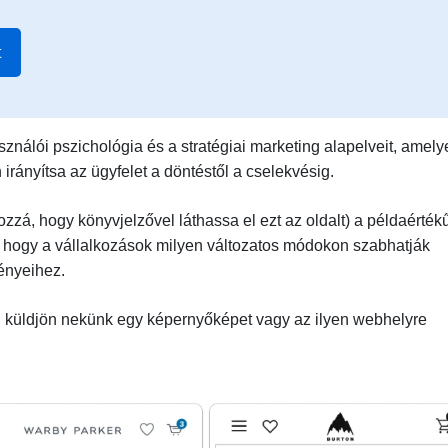
t
ználói pszichológia és a stratégiai marketing alapelveit, amely
ányítsa az ügyfelet a döntéstől a cselekvésig.
hozzá, hogy könyvjelzővel láthassa el ezt az oldalt) a példaérték
ve, hogy a vállalkozások milyen változatos módokon szabhatják
gényeihez.
an küldjön nekünk egy képernyőképet vagy az ilyen webhelyre