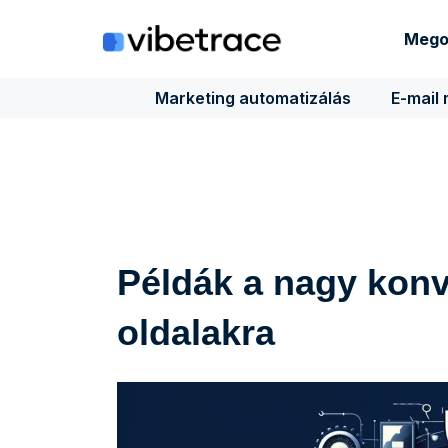
Ugrás
a
Mego
tartalomra
Marketing automatizálás
E-mail
Példák a nagy konv
oldalakra