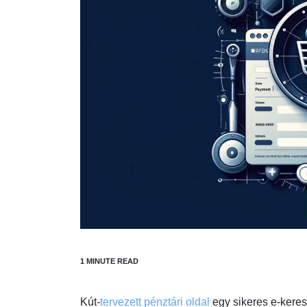
Kút-
tervezett pénztári oldal
egy sikeres e-keres