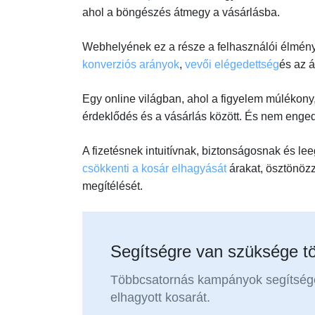
ahol a böngészés átmegy a vásárlásba.
Webhelyének ez a része a felhasználói élmény 
konverziós arányok
,
vevői elégedettség
és az á
Egy online világban, ahol a figyelem múlékony, é
érdeklődés és a vásárlás között. És nem enged
A fizetésnek intuitívnak, biztonságosnak és le
csökkenti a kosár elhagyását
árakat, ösztönözz
megítélését.
Segítségre van szüksége tö
Többcsatornás kampányok segítségé
elhagyott kosarát.