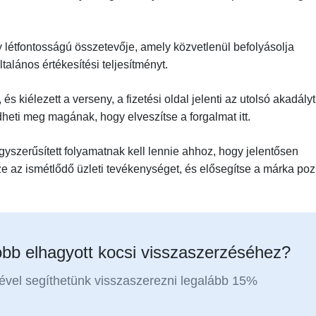
létfontosságú összetevője, amely közvetlenül befolyásolja
ltalános értékesítési teljesítményt.
s kiélezett a verseny, a fizetési oldal jelenti az utolsó akadályt
heti meg magának, hogy elveszítse a forgalmat itt.
egyszerűsített folyamatnak kell lennie ahhoz, hogy jelentősen
e az ismétlődő üzleti tevékenységet, és elősegítse a márka pozi
bb elhagyott kocsi visszaszerzéséhez?
vel segíthetünk visszaszerezni legalább 15%