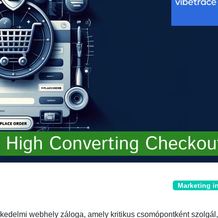
Marketing i
kedelmi webhely záloga, amely kritikus csomópontként szolgál,