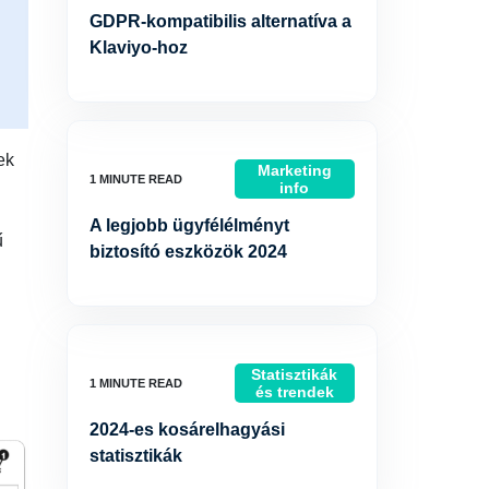
GDPR-kompatibilis alternatíva a
Klaviyo-hoz
ek
Marketing
info
A legjobb ügyfélélményt
ű
biztosító eszközök 2024
Statisztikák
és trendek
2024-es kosárelhagyási
statisztikák