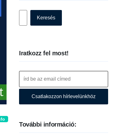
Keresés
Keresés
Iratkozz fel most!
Csatlakozzon hírlevelünkhöz
nfo
További információ: