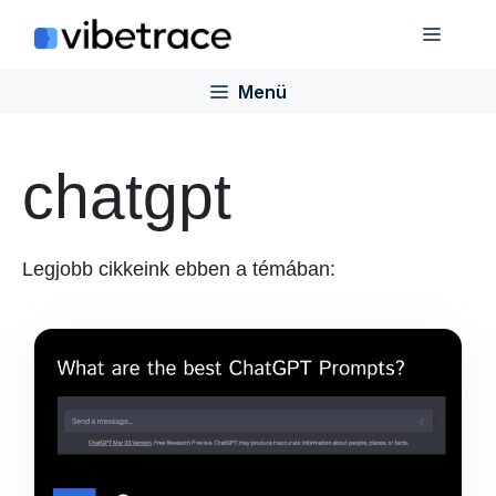
Ugrás
Menü
a
tartalomra
Menü
chatgpt
Legjobb cikkeink ebben a témában: