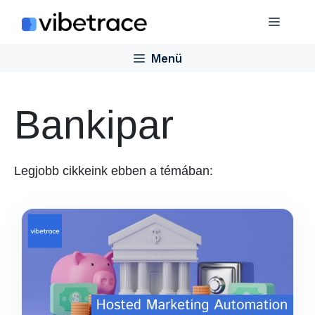
Ugrás
Menü
a
tartalomra
Menü
Bankipar
Legjobb cikkeink ebben a témában: