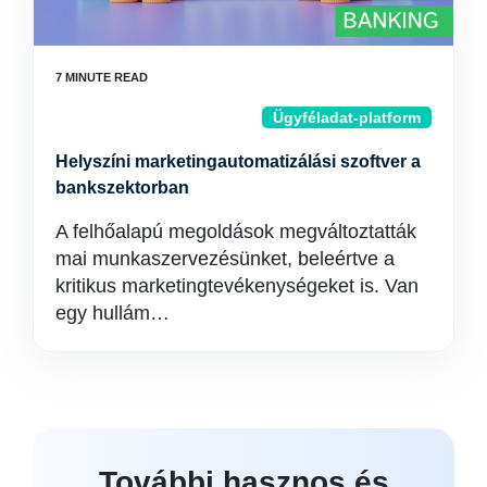
Ügyféladat-platform
Helyszíni marketingautomatizálási szoftver a
bankszektorban
A felhőalapú megoldások megváltoztatták
mai munkaszervezésünket, beleértve a
kritikus marketingtevékenységeket is. Van
egy hullám…
További hasznos és