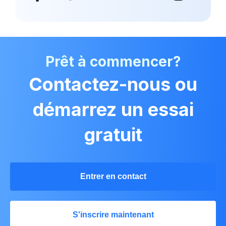
Prêt à commencer?
Contactez-nous ou
démarrez un essai
gratuit
Entrer en contact
S'inscrire maintenant