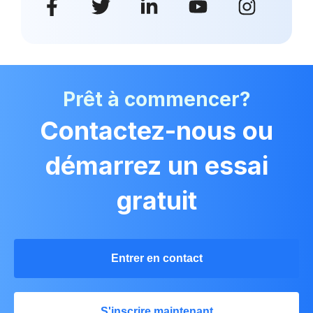
Prêt à commencer?
Contactez-nous ou
démarrez un essai
gratuit
Entrer en contact
S'inscrire maintenant