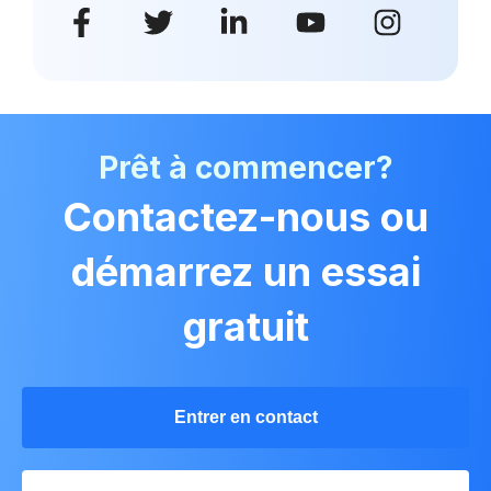
Prêt à commencer?
Contactez-nous ou
démarrez un essai
gratuit
Entrer en contact