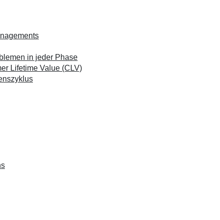
Managements
oblemen in jeder Phase
r Lifetime Value (CLV)
enszyklus
ns