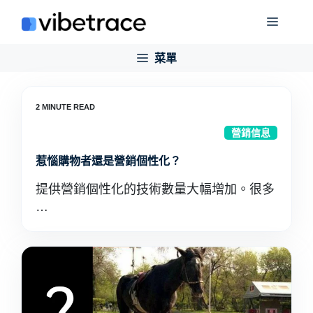
跳
菜
至
內
菜單
單
容
營銷信息
惹惱購物者還是營銷個性化？
提供營銷個性化的技術數量大幅增加。很多
…