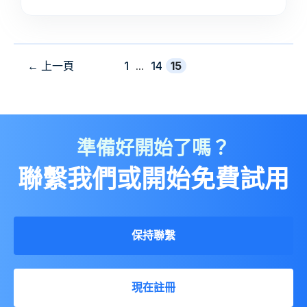
頁
頁
頁
←
上一頁
1
...
14
15
準備好開始了嗎？
聯繫我們或開始免費試用
保持聯繫
現在註冊