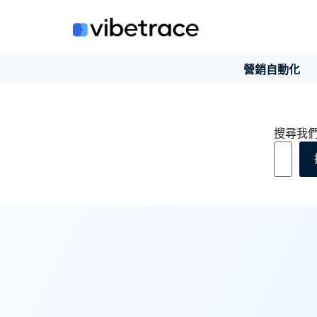
跳
至
內
容
營銷自動化
搜尋我