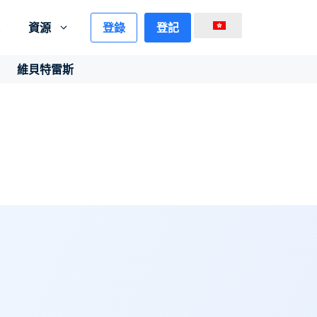
登錄
登記
資源
維貝特雷斯