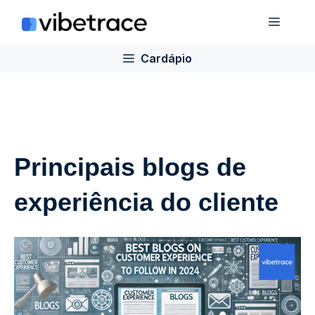
Ir
Cardá
para
o
Cardápio
conteúdo
Principais blogs de
experiência do cliente