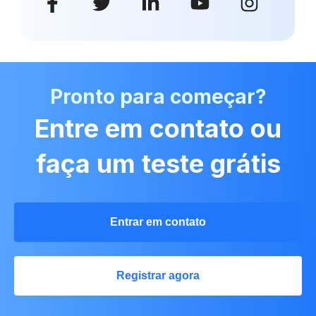
Pronto para começar?
Entre em contato ou
faça um teste grátis
Entrar em contato
Registrar agora