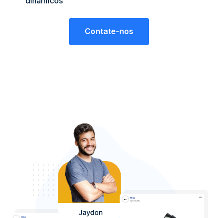
dinâmicos
Contate-nos