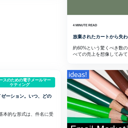
放棄されたカートから失わ
約60%という驚くべき数
べての売上を想像してみて
マースのための電子メールマー
ケティング
イゼーション。いつ、どの
基本的な形式は、件名に受