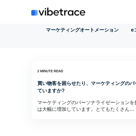
コ
ン
テ
ン
マーケティングオートメーション
e
ツ
に
ス
キ
ッ
プ
買い物客を困らせたり、マーケティングのパ
ていますか?
マーケティングのパーソナライゼーションを
は大幅に増加しています。とてもたくさん…