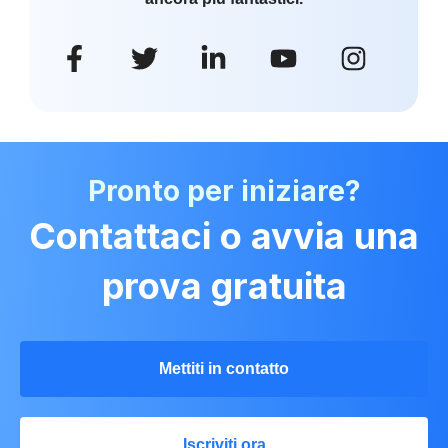
Pronto per iniziare?
Contattaci o avvia una
prova gratuita
Mettiti in contatto
Iscriviti ora