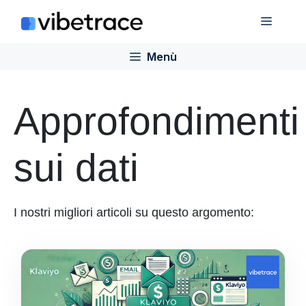
Salta
Menù
al
contenuto
Menù
Approfondimenti
sui dati
I nostri migliori articoli su questo argomento: