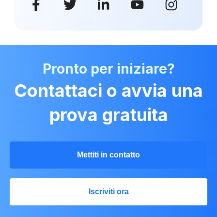
Pronto per iniziare?
Contattaci o avvia una
prova gratuita
Mettiti in contatto
Iscriviti ora