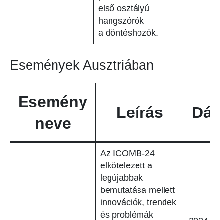
első osztályú
hangszórók
a döntéshozók.
Események Ausztriában
Esemény
Leírás
Dá
neve
Az ICOMB-24
elkötelezett a
legújabbak
bemutatása mellett
innovációk, trendek
és problémák