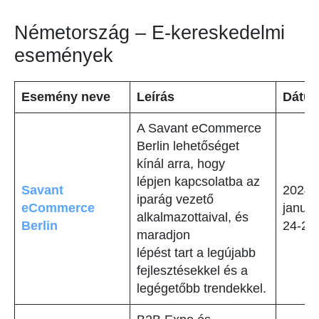
Németország – E-kereskedelmi
események
Esemény neve
Leírás
Dátu
A Savant eCommerce
Berlin lehetőséget
kínál arra, hogy
lépjen kapcsolatba az
Savant
2024.
iparág vezető
eCommerce
január
alkalmazottaival, és
Berlin
24-25
maradjon
lépést tart a legújabb
fejlesztésekkel és a
legégetőbb trendekkel.