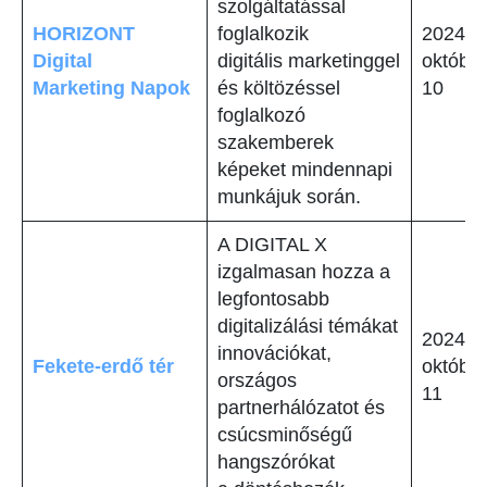
szolgáltatással
HORIZONT
foglalkozik
2024.
Digital
digitális marketinggel
október
Marketing Napok
és költözéssel
10
foglalkozó
szakemberek
képeket mindennapi
munkájuk során.
A DIGITAL X
izgalmasan hozza a
legfontosabb
digitalizálási témákat
2024.
innovációkat,
Fekete-erdő tér
október
országos
11
partnerhálózatot és
csúcsminőségű
hangszórókat