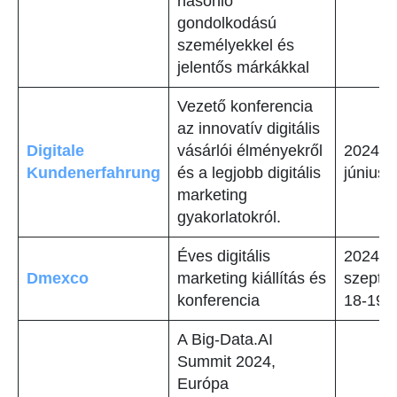
hasonló
gondolkodású
személyekkel és
jelentős márkákkal
Vezető konferencia
az innovatív digitális
Digitale
vásárlói élményekről
2024.
Kundenerfahrung
és a legjobb digitális
június 
marketing
gyakorlatokról.
Éves digitális
2024.
Dmexco
marketing kiállítás és
szepte
konferencia
18-19
A Big-Data.AI
Summit 2024,
Európa