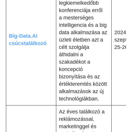
legkiemelkedőbb
konferenciája erről
a mesterséges
intelligencia és a big
data alkalmazása az
2024.
Big-Data.AI
üzleti életben azt a
szepte
csúcstalálkozó
célt szolgálja
25-26
áthidalni a
szakadékot a
koncepció
bizonyítása és az
értékteremtés között
alkalmazások az új
technológiákban.
Az éves találkozó a
reklámozással,
marketinggel és