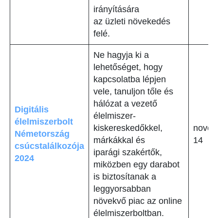
irányítására
az üzleti növekedés
felé.
Ne hagyja ki a
lehetőséget, hogy
kapcsolatba lépjen
vele, tanuljon tőle és
hálózat a vezető
Digitális
élelmiszer-
élelmiszerbolt
kiskereskedőkkel,
novem
Németország
márkákkal és
14
csúcstalálkozója
iparági szakértők,
2024
miközben egy darabot
is biztosítanak a
leggyorsabban
növekvő piac az online
élelmiszerboltban.