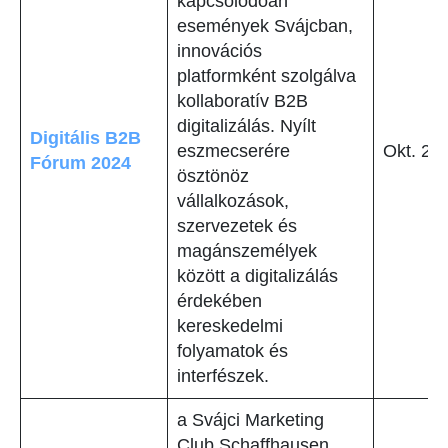
kapcsolódóan
események Svájcban,
innovációs
platformként szolgálva
kollaboratív B2B
digitalizálás. Nyílt
Digitális B2B
eszmecserére
Okt. 24
Fórum 2024
ösztönöz
vállalkozások,
szervezetek és
magánszemélyek
között a digitalizálás
érdekében
kereskedelmi
folyamatok és
interfészek.
a Svájci Marketing
Club Schaffhausen