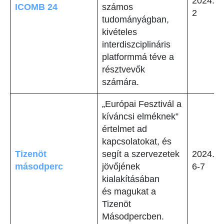
2024. j
ICOMB 24
számos
2
tudományágban,
kivételes
interdiszciplináris
platformmá téve a
résztvevők
számára.
„Európai Fesztivál a
kíváncsi elméknek”
értelmet ad
kapcsolatokat, és
Tizenöt
segít a szervezetek
2024. j
másodperc
jövőjének
6-7
kialakításában
és magukat a
Tizenöt
Másodpercben.