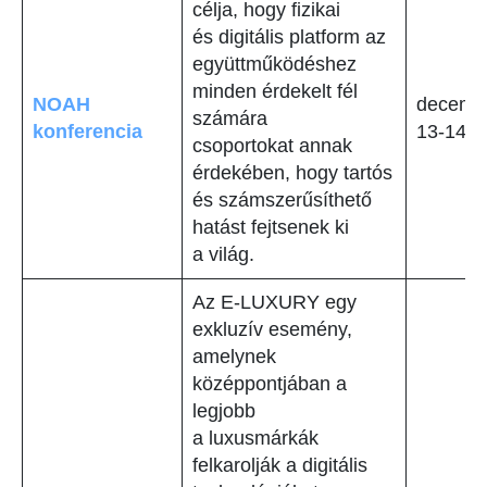
célja, hogy fizikai
és digitális platform az
együttműködéshez
minden érdekelt fél
NOAH
decemb
számára
konferencia
13-14
csoportokat annak
érdekében, hogy tartós
és számszerűsíthető
hatást fejtsenek ki
a világ.
Az E-LUXURY egy
exkluzív esemény,
amelynek
középpontjában a
legjobb
a luxusmárkák
felkarolják a digitális