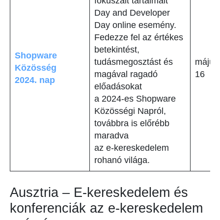
fókuszált tartalmait
Day and Developer
Day online esemény.
Fedezze fel az értékes
betekintést,
Shopware
tudásmegosztást és
május
Közösség
magával ragadó
16
2024. nap
előadásokat
a 2024-es Shopware
Közösségi Napról,
továbbra is előrébb
maradva
az e-kereskedelem
rohanó világa.
Ausztria – E-kereskedelem és
konferenciák az e-kereskedelem