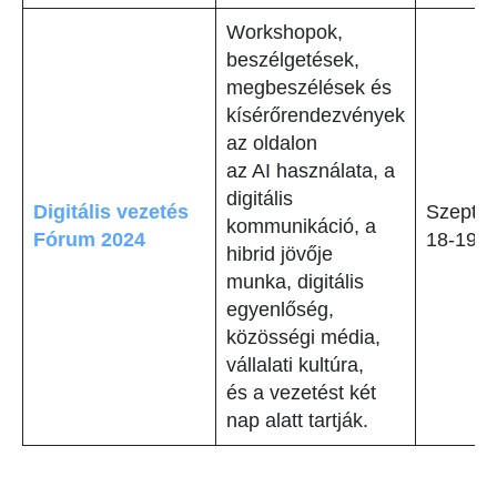
Workshopok,
beszélgetések,
megbeszélések és
kísérőrendezvények
az oldalon
az AI használata, a
digitális
Digitális vezetés
Szepte
kommunikáció, a
Fórum 2024
18-19
hibrid jövője
munka, digitális
egyenlőség,
közösségi média,
vállalati kultúra,
és a vezetést két
nap alatt tartják.