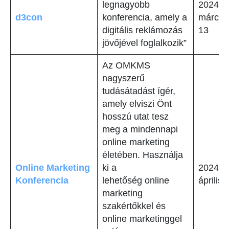
legnagyobb
2024.
d3con
konferencia, amely a
március
digitális reklámozás
13
jövőjével foglalkozik”
Az OMKMS
nagyszerű
tudásátadást ígér,
amely elviszi Önt
hosszú utat tesz
meg a mindennapi
online marketing
életében. Használja
Online Marketing
ki a
2024.
Konferencia
lehetőség online
április 
marketing
szakértőkkel és
online marketinggel