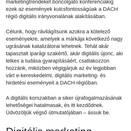
marketingtrendeket boncolgató konferenciákig
ezek az események kulcsfontosságúak a DACH
régió digitális irányvonalának alakításában.
Célunk, hogy rávilágítsunk azokra a kötelező
eseményekre, amelyek a márkája következő nagy
ugrásának katalizátorai lehetnek. Tehát akár
tapasztalt iparági szakértő, akár digitális újonc, aki
lelkes a tudása gyarapításáért, csatlakozzon
hozzánk, miközben végigjárjuk az év legjobban
várt e-kereskedelmi, digitális marketing- és
hirdetési eseményeit a DACH régióban.
A digitális korszakban a siker újrafogalmazásának
lehetőségei hatalmasak, és itt kezdődnek.
Üdvözöljük végső útmutatójában – ássuk be.