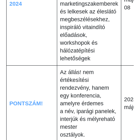
2024
marketingszakemberek
08
és lelkesek az éleslátó
megbeszélésekhez,
inspiráló vitaindító
előadások,
workshopok és
hálózatépítési
lehetőségek
Az állás! nem
értékesítési
rendezvény, hanem
egy konferencia,
2024.
PONTSZÁM!
amelyre érdemes
május
a név, iparági panelek,
interjúk és mélyreható
mester
osztályok.