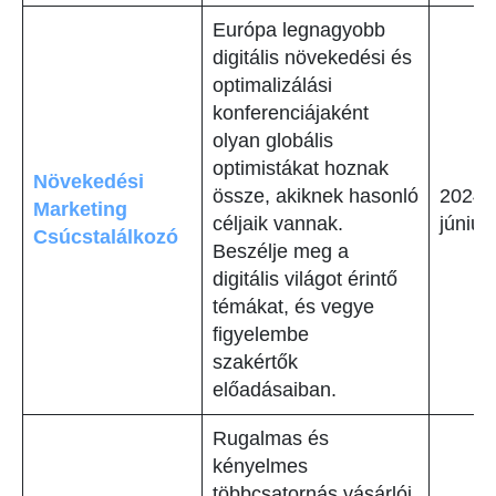
Európa legnagyobb
digitális növekedési és
optimalizálási
konferenciájaként
olyan globális
optimistákat hoznak
Növekedési
össze, akiknek hasonló
2024.
Marketing
céljaik vannak.
június
Csúcstalálkozó
Beszélje meg a
digitális világot érintő
témákat, és vegye
figyelembe
szakértők
előadásaiban.
Rugalmas és
kényelmes
többcsatornás vásárlói