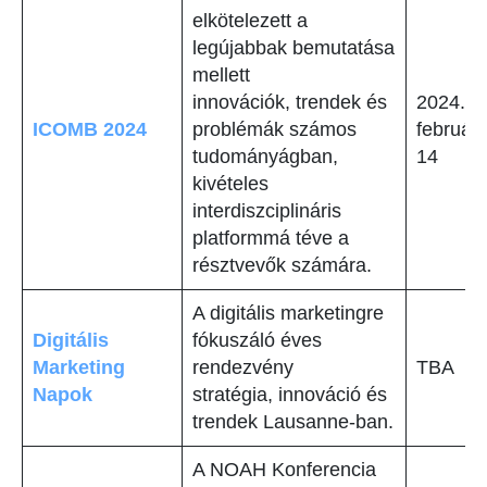
elkötelezett a
legújabbak bemutatása
mellett
innovációk, trendek és
2024.
ICOMB 2024
problémák számos
február
tudományágban,
14
kivételes
interdiszciplináris
platformmá téve a
résztvevők számára.
A digitális marketingre
Digitális
fókuszáló éves
Marketing
rendezvény
TBA
Napok
stratégia, innováció és
trendek Lausanne-ban.
A NOAH Konferencia