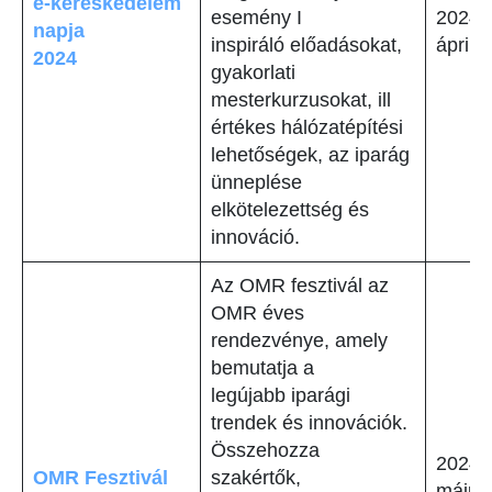
e-kereskedelem
esemény I
2024.
napja
inspiráló előadásokat,
április
2024
gyakorlati
mesterkurzusokat, ill
értékes hálózatépítési
lehetőségek, az iparág
ünneplése
elkötelezettség és
innováció.
Az OMR fesztivál az
OMR éves
rendezvénye, amely
bemutatja a
legújabb iparági
trendek és innovációk.
Összehozza
2024.
OMR Fesztivál
szakértők,
május