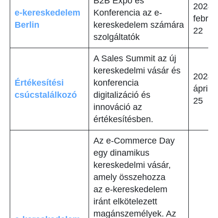
B2B Expo és
2024.
e-kereskedelem
Konferencia az e-
februá
Berlin
kereskedelem számára
22
szolgáltatók
A Sales Summit az új
kereskedelmi vásár és
2024.
Értékesítési
konferencia
április
csúcstalálkozó
digitalizáció és
25
innováció az
értékesítésben.
Az e-Commerce Day
egy dinamikus
kereskedelmi vásár,
amely összehozza
az e-kereskedelem
iránt elkötelezett
magánszemélyek. Az