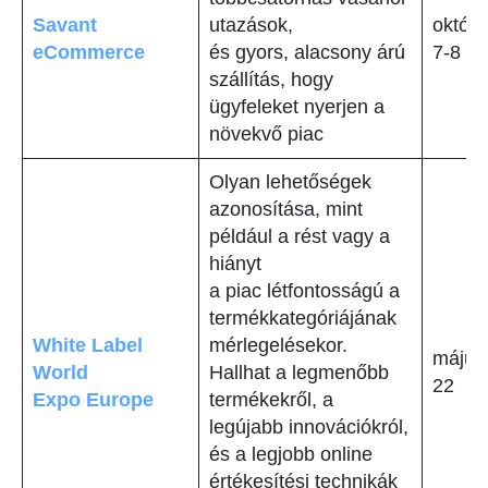
Savant
utazások,
októb
eCommerce
és gyors, alacsony árú
7-8
szállítás, hogy
ügyfeleket nyerjen a
növekvő piac
Olyan lehetőségek
azonosítása, mint
például a rést vagy a
hiányt
a piac létfontosságú a
termékkategóriájának
White Label
mérlegelésekor.
május
World
Hallhat a legmenőbb
22
Expo Europe
termékekről, a
legújabb innovációkról,
és a legjobb online
értékesítési technikák