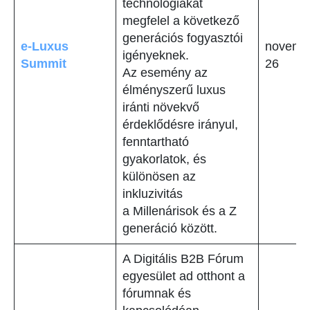
technológiákat
megfelel a következő
generációs fogyasztói
e-Luxus
novemb
igényeknek.
Summit
26
Az esemény az
élményszerű luxus
iránti növekvő
érdeklődésre irányul,
fenntartható
gyakorlatok, és
különösen az
inkluzivitás
a Millenárisok és a Z
generáció között.
A Digitális B2B Fórum
egyesület ad otthont a
fórumnak és