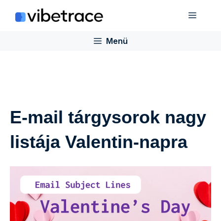
Ugrás
Menü
a
tartalomra
Menü
E-mail tárgysorok nagy
listája Valentin-napra