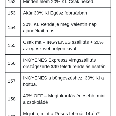
152
Minden elem 20% KI. Csak neked.
153
Akár 30% KI Egész februárban
30% KI. Rendelje meg Valentin-napi
154
ajándékait most
Csak ma – INGYENES szállítás + 20%
155
az egész webhelyen kívül
INGYENES Expressz virágszállítás
156
országszerte $99 feletti rendelés esetén
INGYENES a böngészéshez. 30% KI a
157
boltba.
40% OFF – Megtakarítás édesebb, mint
158
a csokoládé
Mi jobb, mint a Roses február 14-én?