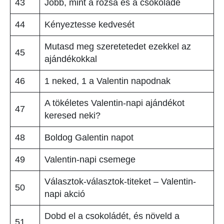
43
Jobb, mint a rózsa és a csokoládé
44
Kényeztesse kedvesét
Mutasd meg szeretetedet ezekkel az
45
ajándékokkal
46
1 neked, 1 a Valentin napodnak
A tökéletes Valentin-napi ajándékot
47
keresed neki?
48
Boldog Galentin napot
49
Valentin-napi csemege
Választok-választok-titeket – Valentin-
50
napi akció
Dobd el a csokoládét, és növeld a
51