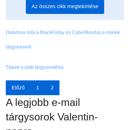
Az összes cikk megtekintése
Hatalmas lista a BlackFriday és CyberMonday e-mailek
tárgysorairól
Tippek a jobb tárgysorokhoz
Előző
1
2
A legjobb e-mail
tárgysorok Valentin-