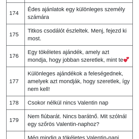
Édes ajánlatok egy különleges személy
174
számára
Titkos csodálót észleltek. Menj, fejezd ki
175
most.
Egy tökéletes ajándék, amely azt
176
mondja, hogy jobban szeretlek, mint te
Különleges ajándékok a feleségednek,
177
amelyek azt mondják, hogy szeretlek, így
nem kell!
178
Csokor nélkül nincs Valentin nap
Nem fiúbarát. Nincs barátnő. Mit szólnál
179
egy szőrös Valentin-naphoz?
Még mindig a tökéletes Valentin-napi