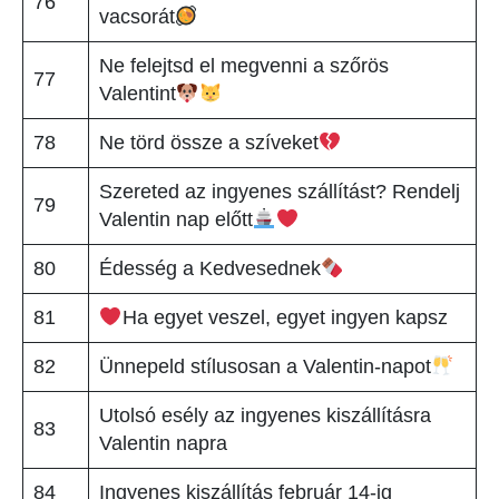
76
vacsorát
Ne felejtsd el megvenni a szőrös
77
Valentint
78
Ne törd össze a szíveket
Szereted az ingyenes szállítást? Rendelj
79
Valentin nap előtt
80
Édesség a Kedvesednek
81
Ha egyet veszel, egyet ingyen kapsz
82
Ünnepeld stílusosan a Valentin-napot
Utolsó esély az ingyenes kiszállításra
83
Valentin napra
84
Ingyenes kiszállítás február 14-ig