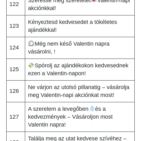
Szeresse meg szeretetét
Valentin-napi
122
akciónkkal!
Kényeztesd kedvesedet a tökéletes
123
ajándékkal!
Még nem késő Valentin napra
124
vásárolni, !
Spórolj az ajándékokon kedvesednek
125
ezen a Valentin-napon!
Ne várjon az utolsó pillanatig – vásárolja
126
meg Valentin-napi akciónkat most!
A szerelem a levegőben
és a
127
kedvezmények – Vásároljon most
Valentin napra!
Találja meg az utat kedvese szívéhez –