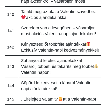
napi akciónkról – vásároljon most!
Találd meg az utat a Valentin szívedhez
140
akciós ajándékainkkal
Szerelem van a levegőben – vásároljon
141
most akciós Valentin-napi ajándékokért!
Kényeztesd őt többféle ajándékkal
142
Exkluzív Valentin-napi kedvezményekkel!
Zuhanyozd le őket ajándékokkal —
143
Vásárolj többet, és takaríts meg többet
Valentin-napon!
Söpörd le kedvesét a lábáról Valentin
144
napi ajánlatainkkal!
145
, Elfelejtett valamit?
Itt a Valentin-nap!