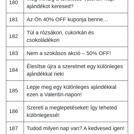
180
ajándékot keresed?
181
Az Ön 40% OFF kuponja benne…
Túl a rózsákon, cukorkán és
182
csokoládékon
183
Nem a szokásos akció – 50% OFF!
Élesítse újra a szerelmet egy különleges
184
ajándékkal neki
Lepje meg egy különleges ajándékkal
185
ezen a Valentin-napon!
Szereti a meglepetéseket! Így teheted
186
különlegessé!
187
Tudod milyen nap van? A kedvesed igen!