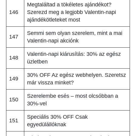
Megtaláltad a tökéletes ajándékot?
146
Szerezd meg a legjobb Valentin-napi
ajándékötleteket most
Semmi sem olyan szerelem, mint a mai
147
Valentin-napi akciónk
Valentin-napi kiárusítás: 30% az egész
148
üzletben
30% OFF Az egész webhelyen. Szeretsz
149
már vissza minket?
Szerelembe esés – most olcsóbban a
150
30%-vel
Speciális 30% OFF Csak
151
egyedülállóknak