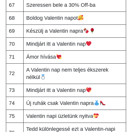
67
Szeressen bele a 30% Off-ba
68
Boldog Valentin napot
69
Készülj a Valentin napra
70
Mindjárt itt a Valentin nap
71
Ámor hívása
A Valentin nap nem teljes ékszerek
72
nélkül
73
Mindjárt itt a Valentin nap
74
Új ruhák csak Valentin napra
75
Valentin napi üzletünk nyitva
Tedd különlegessé ezt a Valentin-napi