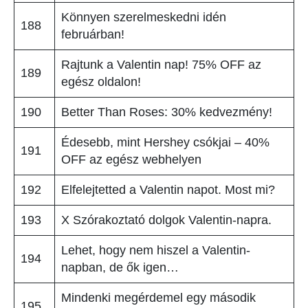
Könnyen szerelmeskedni idén
188
februárban!
Rajtunk a Valentin nap! 75% OFF az
189
egész oldalon!
190
Better Than Roses: 30% kedvezmény!
Édesebb, mint Hershey csókjai – 40%
191
OFF az egész webhelyen
192
Elfelejtetted a Valentin napot. Most mi?
193
X Szórakoztató dolgok Valentin-napra.
Lehet, hogy nem hiszel a Valentin-
194
napban, de ők igen…
Mindenki megérdemel egy második
195