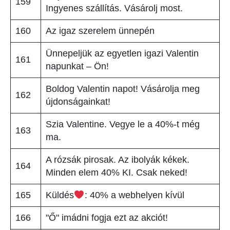
159
Ingyenes szállítás. Vásárolj most.
160
Az igaz szerelem ünnepén
Ünnepeljük az egyetlen igazi Valentin
161
napunkat – Ön!
Boldog Valentin napot! Vásárolja meg
162
újdonságainkat!
Szia Valentine. Vegye le a 40%-t még
163
ma.
A rózsák pirosak. Az ibolyák kékek.
164
Minden elem 40% KI. Csak neked!
165
Küldés
: 40% a webhelyen kívül
166
"Ő" imádni fogja ezt az akciót!