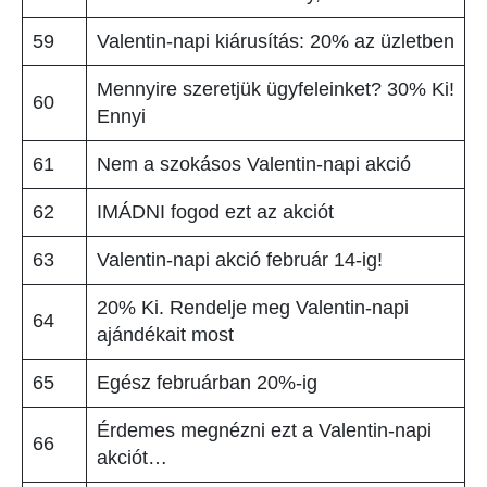
59
Valentin-napi kiárusítás: 20% az üzletben
Mennyire szeretjük ügyfeleinket? 30% Ki!
60
Ennyi
61
Nem a szokásos Valentin-napi akció
62
IMÁDNI fogod ezt az akciót
63
Valentin-napi akció február 14-ig!
20% Ki. Rendelje meg Valentin-napi
64
ajándékait most
65
Egész februárban 20%-ig
Érdemes megnézni ezt a Valentin-napi
66
akciót…