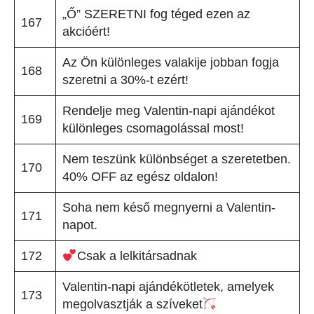
„Ő” SZERETNI fog téged ezen az
167
akcióért!
Az Ön különleges valakije jobban fogja
168
szeretni a 30%-t ezért!
Rendelje meg Valentin-napi ajándékot
169
különleges csomagolással most!
Nem teszünk különbséget a szeretetben.
170
40% OFF az egész oldalon!
Soha nem késő megnyerni a Valentin-
171
napot.
172
Csak a lelkitársadnak
Valentin-napi ajándékötletek, amelyek
173
megolvasztják a szíveket