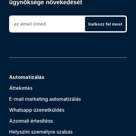
ügynöksége növekedését
Iratkozz fel most
Automatizálás
Áttekintés
E-mail marketing automatizálás
Whatsapp üzenetküldés
Azonnali értesítés
s
Helyszíni személyre szabás