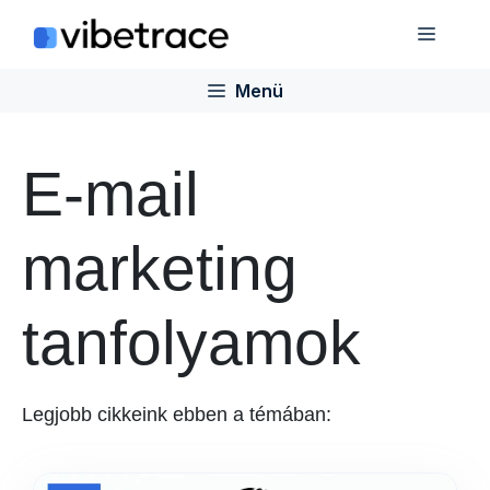
Ugrás
Menü
a
tartalomra
Menü
E-mail
marketing
tanfolyamok
Legjobb cikkeink ebben a témában: