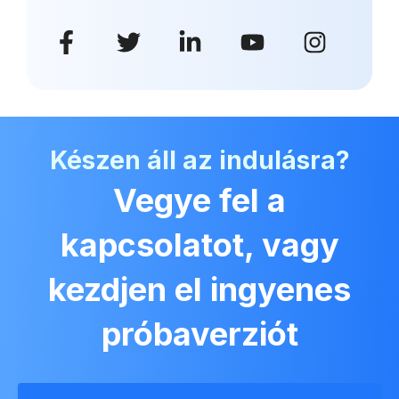
Készen áll az indulásra?
Vegye fel a
kapcsolatot, vagy
kezdjen el ingyenes
próbaverziót