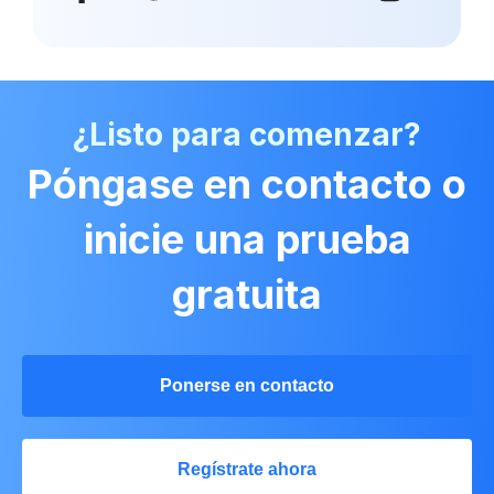
¿Listo para comenzar?
Póngase en contacto o
inicie una prueba
gratuita
Ponerse en contacto
Regístrate ahora