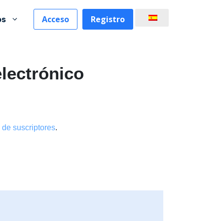
Acceso
Registro
os
lectrónico
a de suscriptores
.