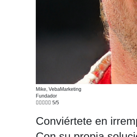
Mike, VebaMarketing
Fundador





5/5
Conviértete en irrem
Con su propia soluc