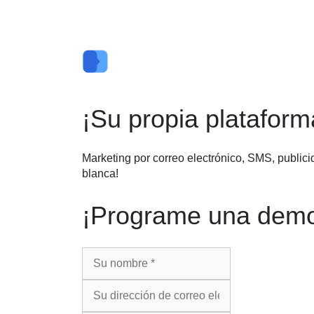
Saltar
al
contenido
¡Su propia platafor
Marketing por correo electrónico, SMS, publicid
blanca!
¡Programe una demos