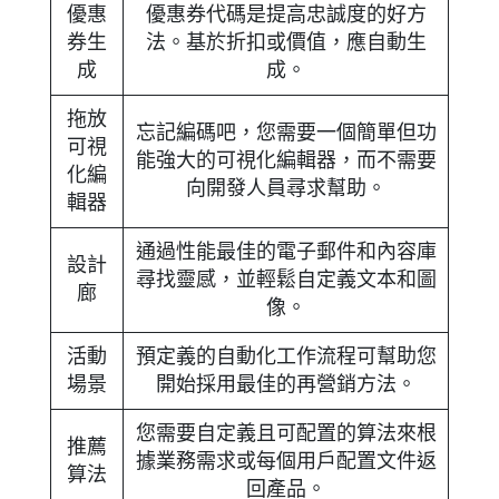
優惠
優惠券代碼是提高忠誠度的好方
券生
法。基於折扣或價值，應自動生
成
成。
拖放
忘記編碼吧，您需要一個簡單但功
可視
能強大的可視化編輯器，而不需要
化編
向開發人員尋求幫助。
輯器
通過性能最佳的電子郵件和內容庫
設計
尋找靈感，並輕鬆自定義文本和圖
廊
像。
活動
預定義的自動化工作流程可幫助您
場景
開始採用最佳的再營銷方法。
您需要自定義且可配置的算法來根
推薦
據業務需求或每個用戶配置文件返
算法
回產品。