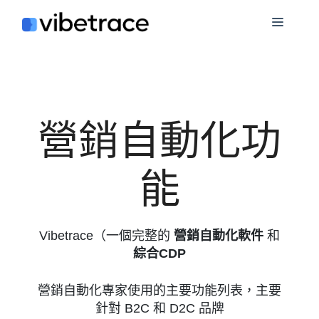
跳
菜
至
內
單
容
營銷自動化功
能
Vibetrace（一個完整的
營銷自動化軟件
和
綜合CDP
營銷自動化專家使用的主要功能列表，主要
針對 B2C 和 D2C 品牌