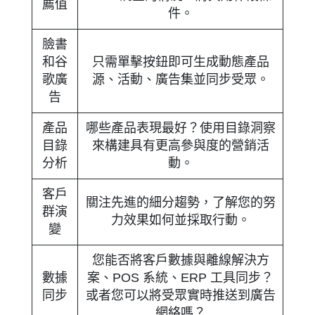
薦值
件。
臉書
和谷
只需單擊按鈕即可生成動態產品
歌廣
源、活動、廣告集並同步受眾。
告
產品
哪些產品表現最好？使用目錄洞察
目錄
來構建具有更高參與度的營銷活
分析
動。
客戶
關注先進的細分趨勢，了解您的努
群演
力效果如何並採取行動。
變
您能否將客戶數據與離線解決方
數據
案、POS 系統、ERP 工具同步？
同步
或者您可以將受眾實時推送到廣告
網絡嗎？