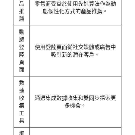
品
零售商受益於使用先進算法作為動
推
態個性化方式的產品推薦。
薦
動
態
登
使用登陸頁面從社交媒體或廣告中
陸
吸引新的潛在客戶。
頁
面
數
據
收
通過集成數據收集和雙同步探索更
集
多機會。
工
具
網