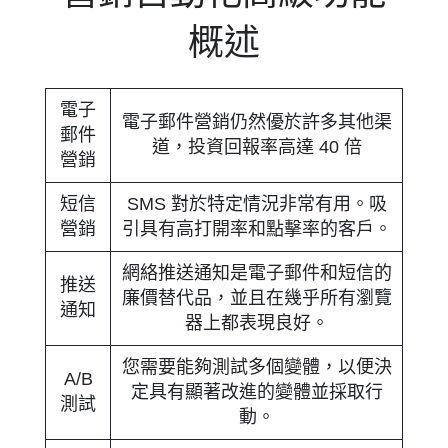
概述
電子
電子郵件營銷仍然優於許多其他渠
郵件
道，投資回報率高達 40 倍
營銷
短信
SMS 對於特定情況非常有用。吸
營銷
引具有高打開率和點擊率的客戶。
網絡推送通知是電子郵件和短信的
推送
廉價替代品，並且在幾乎所有瀏覽
通知
器上都表現良好。
您需要能夠測試多個變體，以便決
A/B
定具有顯著改進的變體並採取行
測試
動。