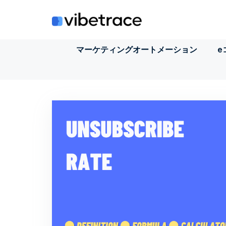
コ
ン
テ
ン
マーケティングオートメーション
e
ツ
に
ス
キ
ッ
プ