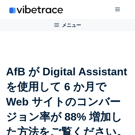
コ
メ
ン
テ
メニュー
ニ
ン
ツ
に
ュ
ス
キ
ー
ッ
AfB が Digital Assistant
プ
を使用して 6 か月で
Web サイトのコンバー
ジョン率が 88% 増加し
た方法をご覧ください。