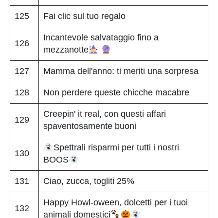
125
Fai clic sul tuo regalo
Incantevole salvataggio fino a
126
mezzanotte
127
Mamma dell'anno: ti meriti una sorpresa
128
Non perdere queste chicche macabre
Creepin' it real, con questi affari
129
spaventosamente buoni
Spettrali risparmi per tutti i nostri
130
BOOS
131
Ciao, zucca, togliti 25%
Happy Howl-oween, dolcetti per i tuoi
132
animali domestici