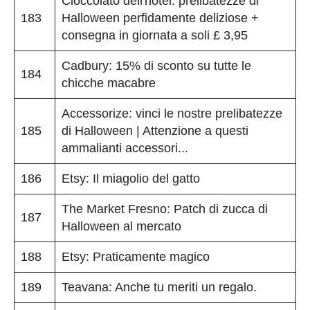
Cioccolato dell'hotel: prelibatezze di
183
Halloween perfidamente deliziose +
consegna in giornata a soli £ 3,95
Cadbury: 15% di sconto su tutte le
184
chicche macabre
Accessorize: vinci le nostre prelibatezze
185
di Halloween | Attenzione a questi
ammalianti accessori...
186
Etsy: Il miagolio del gatto
The Market Fresno: Patch di zucca di
187
Halloween al mercato
188
Etsy: Praticamente magico
189
Teavana: Anche tu meriti un regalo.