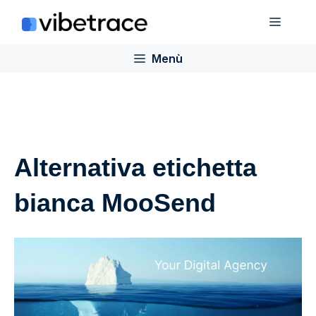
Salta
Menù
al
contenuto
Menù
Alternativa etichetta
bianca MooSend