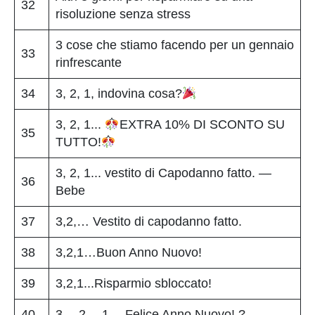
32
risoluzione senza stress
3 cose che stiamo facendo per un gennaio
33
rinfrescante
34
3, 2, 1, indovina cosa?
3, 2, 1...
EXTRA 10% DI SCONTO SU
35
TUTTO!
3, 2, 1... vestito di Capodanno fatto. —
36
Bebe
37
3,2,… Vestito di capodanno fatto.
38
3,2,1…Buon Anno Nuovo!
39
3,2,1...Risparmio sbloccato!
40
3… 2… 1… Felice Anno Nuovo! ?