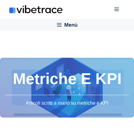
Salta
Menù
al
contenuto
Menù
Metriche E KPI
Articoli scritti a mano su metriche e KPI