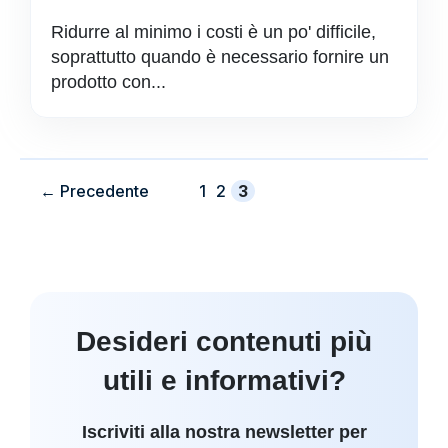
Ridurre al minimo i costi è un po' difficile,
soprattutto quando è necessario fornire un
prodotto con...
Pagina
Pagina
Pagina
←
Precedente
1
2
3
Desideri contenuti più
utili e informativi?
Iscriviti alla nostra newsletter per