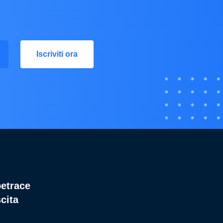
Iscriviti ora
betrace
cita