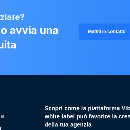
iziare?
 o avvia una
Mettiti in contatto
uita
Scopri come la piattaforma Vi
ati.
white label può favorire la cres
della tua agenzia