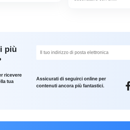
i più
?
er ricevere
Assicurati di seguirci online per
lla tua
contenuti ancora più fantastici.