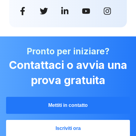
Pronto per iniziare?
Contattaci o avvia una
prova gratuita
Mettiti in contatto
Iscriviti ora