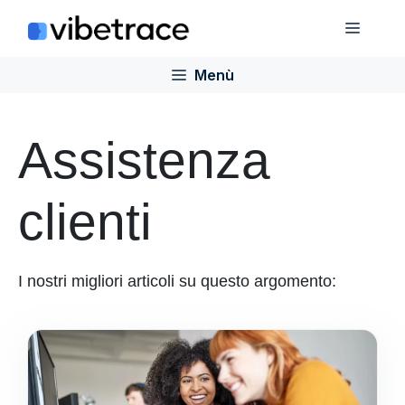
Salta
Menù
al
contenuto
Menù
Assistenza
clienti
I nostri migliori articoli su questo argomento: