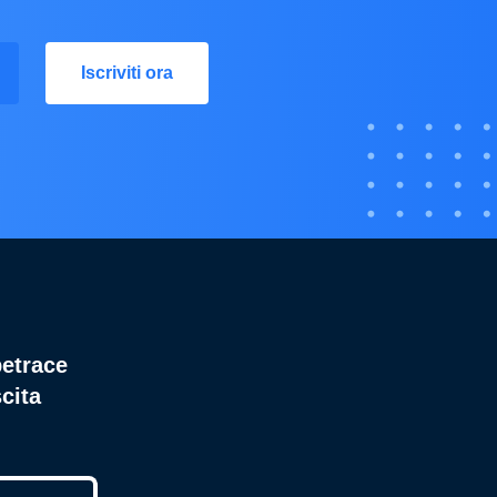
Iscriviti ora
betrace
cita