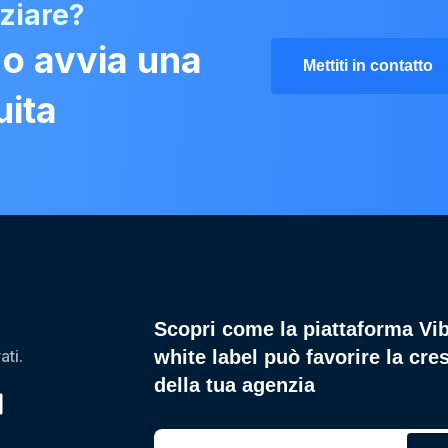
iziare?
 o avvia una
Mettiti in contatto
uita
Scopri come la piattaforma Vi
ati.
white label può favorire la cres
della tua agenzia