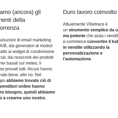
iamo (ancora) gli
Duro lavoro coinvolto
menti della
Attualmente Vibetrace è
orrenza
un
strumento semplice da 
ma potente
che aiuta i vendit
soluzioni di email marketing
e-commerce
convertire il tra
t A/B, dai generatori di moduli
in vendite utilizzando la
tatto ai widget di condivisione
personalizzazione e
ial, dai resoconti dei prodotti
l'automazione.
ner basati sul meteo, li
o provati tutti. Alcuni hanno
nato bene, altri no. Nel
empo
abbiamo trovato ciò di
rivenditori online hanno
ro bisogno, quindi abbiamo
to a crearne uno nostro.