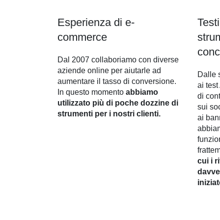
Esperienza di e-
Test
commerce
stru
conc
Dal 2007 collaboriamo con diverse
aziende online per aiutarle ad
Dalle 
aumentare il tasso di conversione.
ai tes
In questo momento
abbiamo
di con
utilizzato più di poche dozzine di
sui soc
strumenti per i nostri clienti.
ai ban
abbiam
funzio
fratt
cui i 
davve
inizia