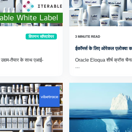
विपणन सॉफ्टवेयर
ईकॉमर्स के लिए ओरेकल एलोक्वा का
 उद्यम-तैयार के साथ एआई-
Oracle Eloqua शीर्ष क्रॉस चैनल
…