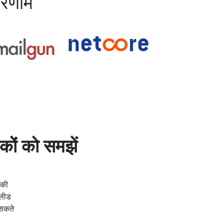
परिणाम
कों को समझें
नकी
 लीड
 सकते