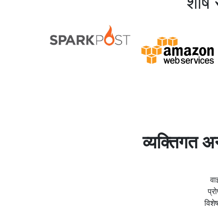
शीर्ष
व्यक्तिगत अ
वा
प्र
विशे