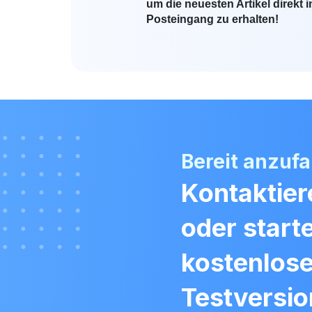
um die neuesten Artikel direkt i
Posteingang zu erhalten!
Bereit anzuf
Kontaktier
oder start
kostenlos
Testversio