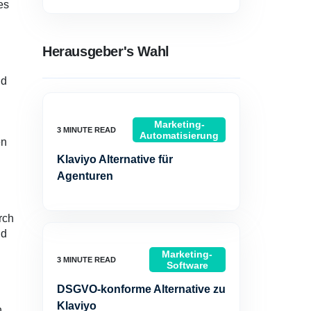
es
Herausgeber's Wahl
nd
Marketing-
Automatisierung
en
Klaviyo Alternative für
Agenturen
rch
nd
Marketing-
Software
DSGVO-konforme Alternative zu
Klaviyo
n