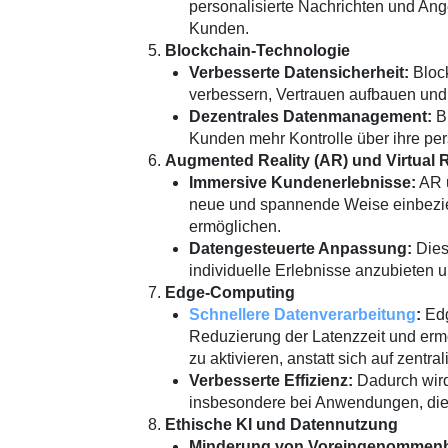
personalisierte Nachrichten und An
Kunden.
Blockchain-Technologie
Verbesserte Datensicherheit:
Block
verbessern, Vertrauen aufbauen und 
Dezentrales Datenmanagement:
Bl
Kunden mehr Kontrolle über ihre p
Augmented Reality (AR) und Virtual R
Immersive Kundenerlebnisse:
AR u
neue und spannende Weise einbezieh
ermöglichen.
Datengesteuerte Anpassung:
Dies
individuelle Erlebnisse anzubieten u
Edge-Computing
Schnellere Datenverarbeitung
:
Edg
Reduzierung der Latenzzeit und erm
zu aktivieren, anstatt sich auf zentr
Verbesserte Effizienz:
Dadurch wird 
insbesondere bei Anwendungen, die 
Ethische KI und Datennutzung
Minderung von Voreingenommenh