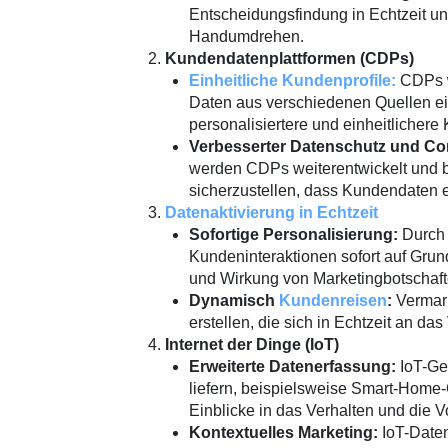
Entscheidungsfindung in Echtzeit u
Handumdrehen.
Kundendatenplattformen (CDPs)
Einheitliche Kundenprofile:
CDPs we
Daten aus verschiedenen Quellen ein
personalisiertere und einheitlicher
Verbesserter Datenschutz und Co
werden CDPs weiterentwickelt und 
sicherzustellen, dass Kundendaten 
Datenaktivierung in Echtzeit
Sofortige Personalisierung:
Durch 
Kundeninteraktionen sofort auf Gru
und Wirkung von Marketingbotschaft
Dynamisch
Kundenreisen
:
Vermark
erstellen, die sich in Echtzeit an d
Internet der Dinge (IoT)
Erweiterte Datenerfassung:
IoT-Ge
liefern, beispielsweise Smart-Home
Einblicke in das Verhalten und die V
Kontextuelles Marketing:
IoT-Daten