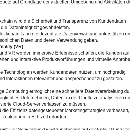
gebote auf Grundlage der aktuellen Umgebung und Aktivitäten d
chain wird die Sicherheit und Transparenz von Kundendaten
die Datenintegrität gewährleisten.
ockchain kann die dezentrale Datenverwaltung unterstützen u
ersönlichen Daten und deren Verwendung geben.
eality (VR)
nd VR werden immersive Erlebnisse schaffen, die Kunden auf
en und interaktive Produktvorführungen und virtuelle Anprob
e Technologien werden Kundendaten nutzen, um hochgradig
nd Interaktionen relevanter und ansprechender zu gestalten.
e Computing ermöglicht eine schnellere Datenverarbeitung du
öglicht es Unternehmen, Daten an der Quelle zu analysieren u
alisierte Cloud-Server verlassen zu müssen.
die Effizienz datengesteuerter Marketingstrategien verbessert,
Reaktionen in Echtzeit erfordern.
eit:
Der Schwerpunkt wird zunehmend auf der Entwicklung vo