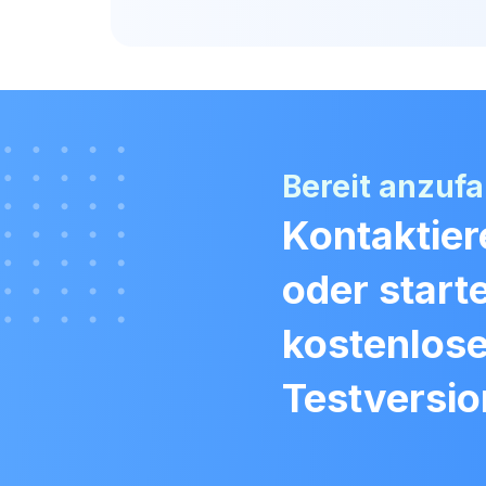
Bereit anzuf
Kontaktier
oder start
kostenlos
Testversio