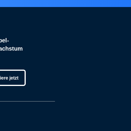
bel-
Wachstum
ere jetzt