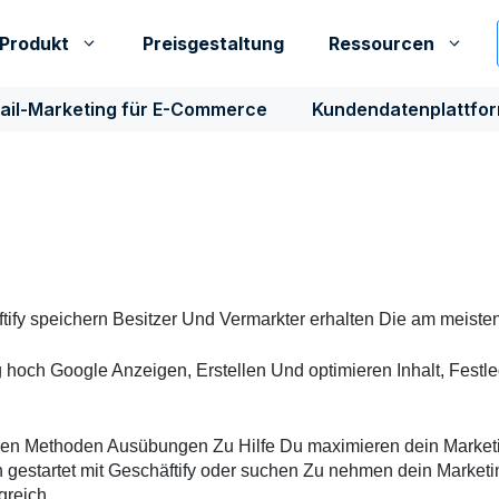
Produkt
Preisgestaltung
Ressourcen
ail-Marketing für E-Commerce
Kundendatenplattfo
t
ify
speichern
Besitzer
Und
Vermarkter
erhalten
Die
am meiste
g
hoch
Google
Anzeigen
,
Erstellen
Und
optimieren
Inhalt
,
Festl
ken Methoden Ausübungen
Zu
Hilfe
Du
maximieren
dein
Market
n
gestartet
mit
Geschäft
ify
oder
suchen
Zu
nehmen
dein
Marketi
greich
.