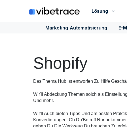
Zum
Inhalt
Lösung
springen
Marketing-Automatisierung
E-M
Shopify
Das
Thema
Hub
Ist
entworfen
Zu
Hilfe
Geschäf
Wir
'
ll
Abdeckung
Themen
solch
als
Einstellun
Und
mehr
.
Wir
'
ll
Auch
bieten
Tipps
Und
am besten
Prakti
Konvertierungen
.
Ob
Du
'
Betreff
Nur
bekomme
geben
Du
Die
Werkzeug
Du
brauchen
Zu
erfol