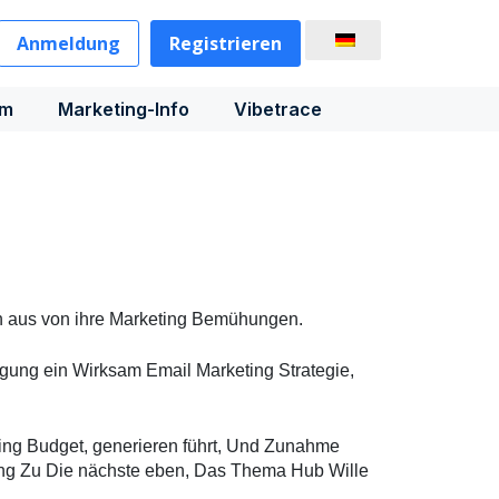
Anmeldung
Registrieren
rm
Marketing-Info
Vibetrace
n
aus
von
ihre
Marketing
Bemühungen
.
egung
ein
Wirksam
Email
Marketing
Strategie
,
ing
Budget
,
generieren
führt
,
Und
Zunahme
ng
Zu
Die
nächste
eben
,
Das
Thema
Hub
Wille