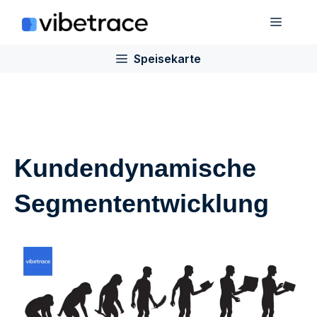
Zum
Speis
Inhalt
springen
Speisekarte
Kundendynamische
Segmententwicklung