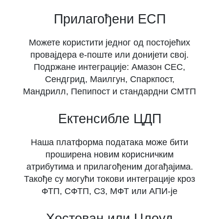
Прилагођени ЕСП
Можете користити једног од постојећих
провајдера е-поште или донијети свој.
Подржане интеграције: Амазон СЕС,
Сендгрид, Маилгун, Спаркпост,
Мандрилл, Пепипост и стандардни СМТП
Ектенсибле ЦДП
Наша платформа података може бити
проширена новим корисничким
атрибутима и прилагођеним догађајима.
Такође су могући токови интеграције кроз
ФТП, СФТП, С3, МФТ или АПИ-је
Хостован или Цлоуд