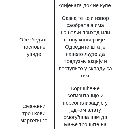
клијената док не купе.
Сазнајте који извор
саобраћаја има
најбољи приход или
Обезбедите
стопу конверзије.
пословне
Одредите шта је
увиде
навело људе да
предузму акцију и
поступите у складу са
тим.
Коришћење
сегментације и
персонализације у
Смањени
једном алату
трошкови
омогућава вам да
маркетинга
мање трошите на