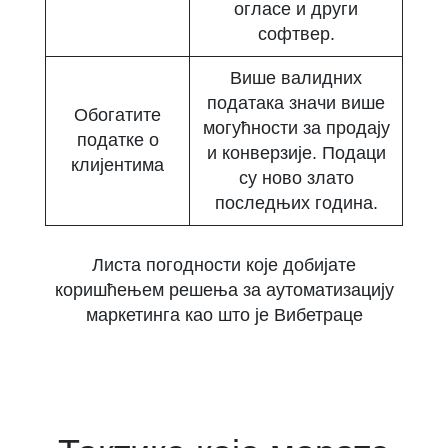
огласе и други
софтвер.
Више валидних
података значи више
Обогатите
могућности за продају
податке о
и конверзије. Подаци
клијентима
су ново злато
последњих година.
Листа погодности које добијате
коришћењем решења за аутоматизацију
маркетинга као што је Вибетраце