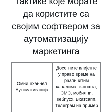
Тактике које морате
да користите са
својим софтвером за
аутоматизацију
маркетинга
Досегните клијенте
у право време на
различитим
Омни-цханнел
каналима: е-пошта,
Аутоматизација
СМС, мобилни,
вебпусх, Вхатсапп,
Телеграм на пример