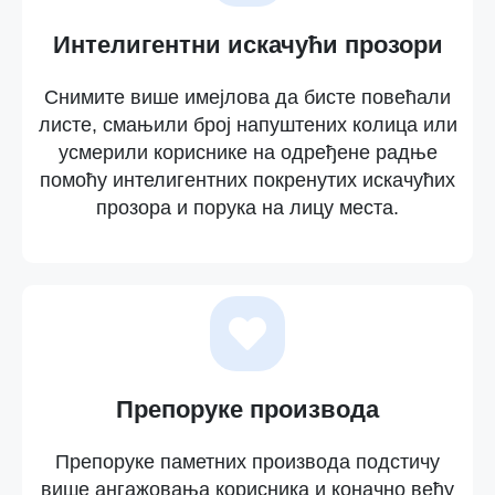
Интелигентни искачући прозори
Снимите више имејлова да бисте повећали
листе, смањили број напуштених колица или
усмерили кориснике на одређене радње
помоћу интелигентних покренутих искачућих
прозора и порука на лицу места.
Препоруке производа
Препоруке паметних производа подстичу
више ангажовања корисника и коначно већу