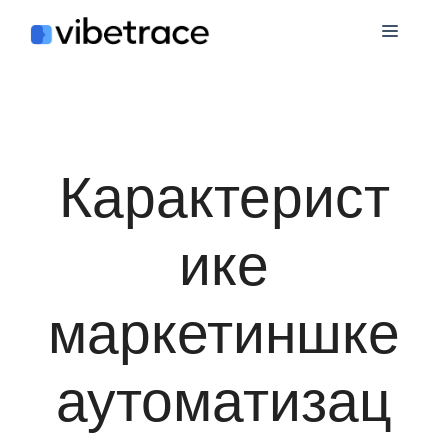
Пређи
Мени
на
садржај
Карактерист
ике
маркетиншке
аутоматизац