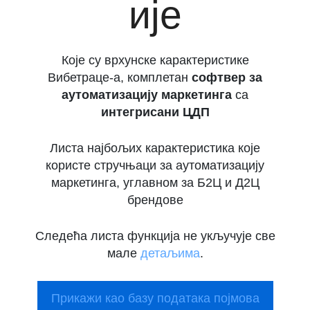
ије
Које су врхунске карактеристике
Вибетраце-а, комплетан
софтвер за
аутоматизацију маркетинга
са
интегрисани ЦДП
Листа најбољих карактеристика које
користе стручњаци за аутоматизацију
маркетинга, углавном за Б2Ц и Д2Ц
брендове
Следећа листа функција не укључује све
мале
детаљима
.
Прикажи као базу података појмова