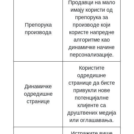
Продавци на мало
имају користи од
препорука за
Препорука
производе који
производа
користе напредне
алгоритме као
динамичке начине
персонализације.
Користите
одредишне
странице да бисте
Динамичке
привукли нове
одредишне
потенцијалне
странице
клијенте са
друштвених медија
или оглашавања.
Истражите више