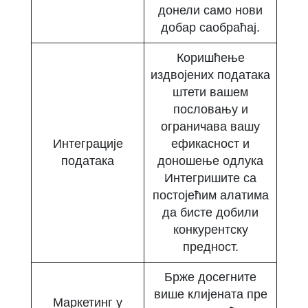
донели само нови
добар саобраћај.
Коришћење
издвојених података
штети вашем
пословању и
ограничава вашу
Интеграције
ефикасност и
података
доношење одлука
Интегришите са
постојећим алатима
да бисте добили
конкурентску
предност.
Брже досегните
више клијената пре
Маркетинг у