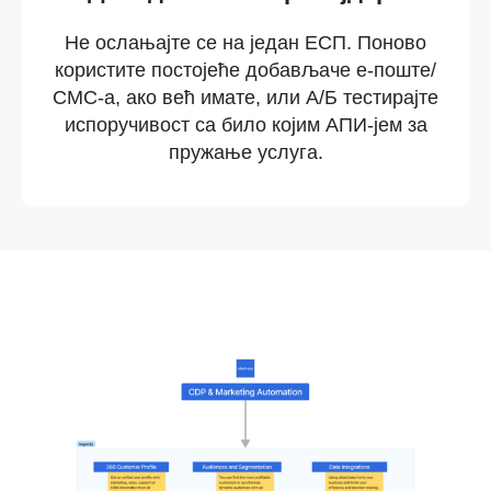
Не ослањајте се на један ЕСП. Поново
користите постојеће добављаче е-поште/
СМС-а, ако већ имате, или А/Б тестирајте
испоручивост са било којим АПИ-јем за
пружање услуга.