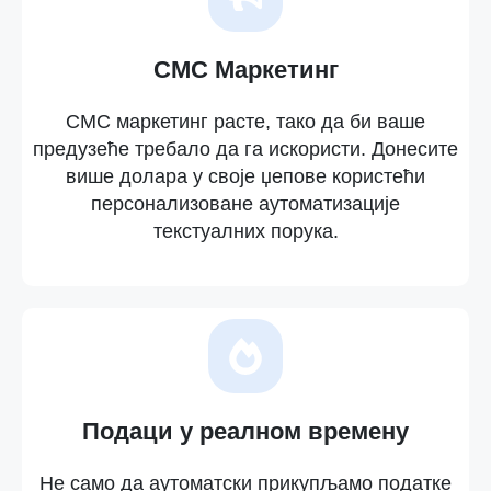
СМС Маркетинг
СМС маркетинг расте, тако да би ваше
предузеће требало да га искористи. Донесите
више долара у своје џепове користећи
персонализоване аутоматизације
текстуалних порука.
Подаци у реалном времену
Не само да аутоматски прикупљамо податке