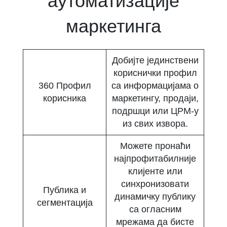
аутоматизације
маркетинга
Добијте јединствени
кориснички профил
360 Профил
са информацијама о
корисника
маркетингу, продаји,
подршци или ЦРМ-у
из свих извора.
Можете пронаћи
најпрофитабилније
клијенте или
синхронизовати
Публика и
динамичку публику
сегментација
са огласним
мрежама да бисте