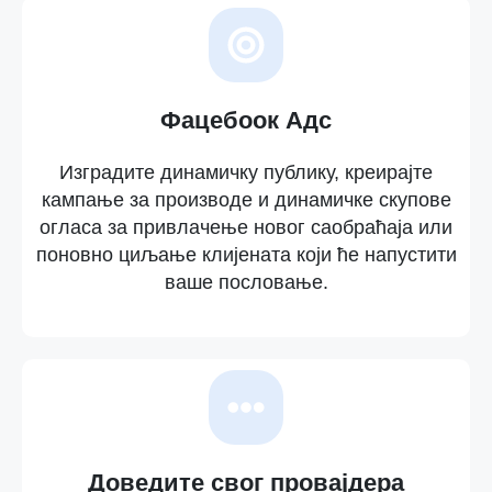
Фацебоок Адс
Изградите динамичку публику, креирајте
кампање за производе и динамичке скупове
огласа за привлачење новог саобраћаја или
поновно циљање клијената који ће напустити
ваше пословање.
Доведите свог провајдера