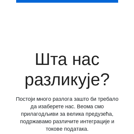
Шта нас
разликује?
Постоји много разлога зашто би требало
да изаберете нас. Веома смо
прилагодљиви за велика предузећа,
подржавамо различите интеграције и
токове података.