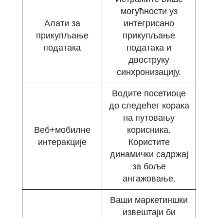
могућности уз
Алати за
интегрисано
прикупљање
прикупљање
података
података и
двоструку
синхронизацију.
Водите посетиоце
до следећег корака
на путовању
Веб+мобилне
корисника.
интеракције
Користите
динамички садржај
за боље
ангажовање.
Ваши маркетиншки
извештаји би