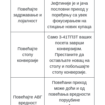
Јефтиније је и јача
Повећајте
пословни приход у
задржавање и
поређењу са увек
лојалност
фокусирањем на
стицање нових купаца
Само 3-41ТП3Т ваших
посета заврши
Повећајте
конверзијом.
стопу
Престаните да
конверзије
остављате новац на
столу и побољшајте
стопу конверзије.
Повећани приход
може доћи и од
повећања вредности
Повећајте АВГ
поруџбине
вредност