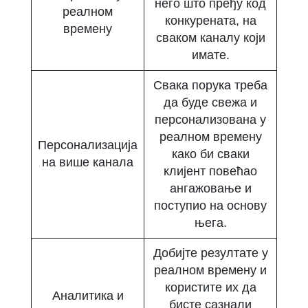
него што пређу код
реалном
конкурената, на
времену
сваком каналу који
имате.
Свака порука треба
да буде свежа и
персонализована у
реалном времену
Персонализација
како би сваки
на више канала
клијент повећао
ангажовање и
поступио на основу
њега.
Добијте резултате у
реалном времену и
користите их да
Аналитика и
бисте сазнали