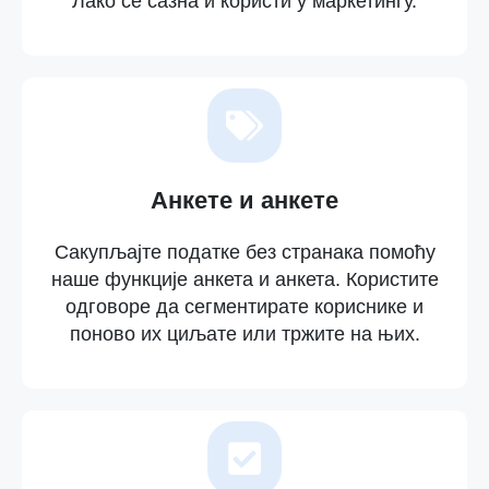
Лако се сазна и користи у маркетингу.
Анкете и анкете
Сакупљајте податке без странака помоћу
наше функције анкета и анкета. Користите
одговоре да сегментирате кориснике и
поново их циљате или тржите на њих.