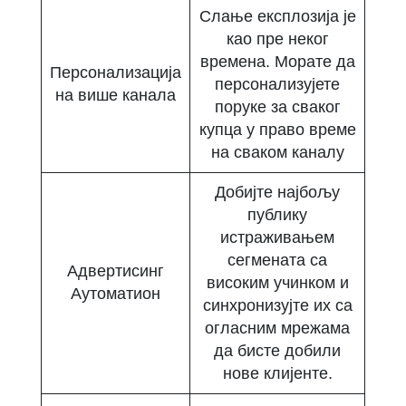
Слање експлозија је
као пре неког
времена. Морате да
Персонализација
персонализујете
на више канала
поруке за сваког
купца у право време
на сваком каналу
Добијте најбољу
публику
истраживањем
сегмената са
Адвертисинг
високим учинком и
Аутоматион
синхронизујте их са
огласним мрежама
да бисте добили
нове клијенте.