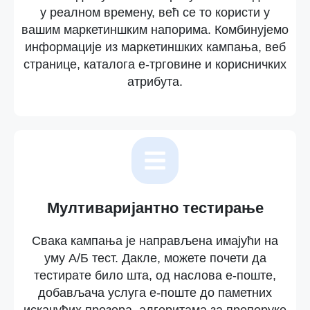
у реалном времену, већ се то користи у
вашим маркетиншким напорима. Комбинујемо
информације из маркетиншких кампања, веб
странице, каталога е-трговине и корисничких
атрибута.
Мултиваријантно тестирање
Свака кампања је направљена имајући на
уму А/Б тест. Дакле, можете почети да
тестирате било шта, од наслова е-поште,
добављача услуга е-поште до паметних