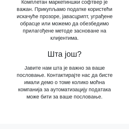
Комплетан маркетиншки софтвер је
важан. Прикупљамо податке користећи
искачуће прозоре, јавасцрипт, уграђене
обрасце или можемо да обезбедимо
прилагођене методе засноване на
клијентима.
Шта још?
Јавите нам шта је важно за ваше
пословање. Контактирајте нас да бисте
имали демо о томе колико моћна
компанија за аутоматизацију података
може бити за ваше пословање.