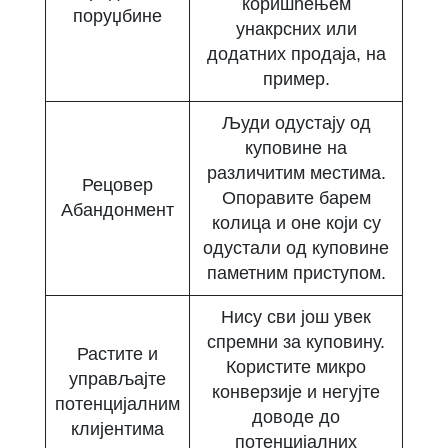
коришћењем
поруџбине
унакрсних или
додатних продаја, на
пример.
Људи одустају од
куповине на
различитим местима.
Рецовер
Опоравите барем
Абандонмент
колица и оне који су
одустали од куповине
паметним приступом.
Нису сви још увек
спремни за куповину.
Растите и
Користите микро
управљајте
конверзије и негујте
потенцијалним
доводе до
клијентима
потенцијалних