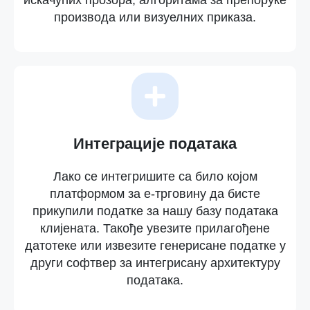
искачућих прозора, алгоритама за препоруке
производа или визуелних приказа.
Интеграције података
Лако се интегришите са било којом
платформом за е-трговину да бисте
прикупили податке за нашу базу података
клијената. Такође увезите прилагођене
датотеке или извезите генерисане податке у
други софтвер за интегрисану архитектуру
података.