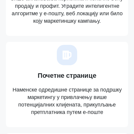
продају и профит. Уградите интелигентне
алгоритме у е-пошту, веб локацију или било
коју маркетиншку кампању.
Почетне странице
Наменске одредишне странице за подршку
маркетингу у привлачењу више
потенцијалних клијената, прикупљање
претплатника путем е-поште