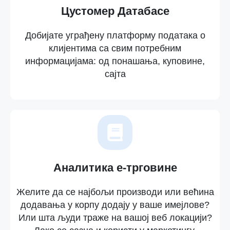
Цустомер Датабасе
Добијате уграђену платформу података о
клијентима са свим потребним
информацијама: од понашања, куповине,
сајта
Аналитика е-трговине
Желите да се најбољи производи или већина
додавања у корпу додају у ваше имејлове?
Или шта људи траже на вашој веб локацији?