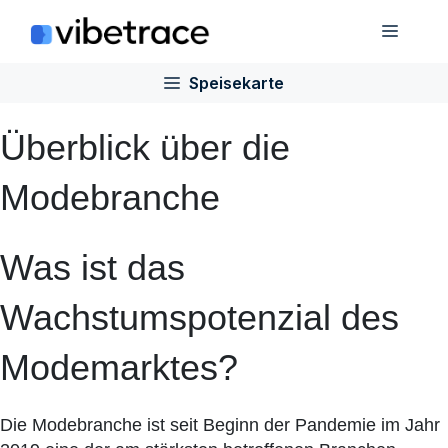
Zum
Speis
Inhalt
springen
Speisekarte
Überblick über die
Modebranche
Was ist das
Wachstumspotenzial des
Modemarktes?
Die Modebranche ist seit Beginn der Pandemie im Jahr